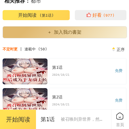
相关推荐：
都市
开始阅读
好看
(第1话)
(977)
+ 加入我の書架
不定时更
| 連載中 (50)
正序
第1话
免费
2024/10/21
第2话
免费
2024/10/21
开始阅读
第1话
被召唤到异世界，然后成为半龙骑士长
首頁
第3话