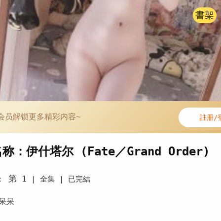
書架
会员解锁更多精彩内容~
註册/
称：伊什塔尔 (Fate／Grand Order)
第 1
：
|
全集 |
已完結
呆呆