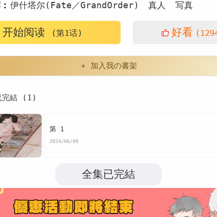
荐：
伊什塔尔(Fate／GrandOrder)
真人
写真
开始阅读
好看
(第1话)
(129
+ 加入我の書架
已完結 (1)
第 1
2024/06/09
全集已完結