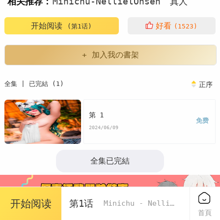
相关推荐：
Minichu-NellielOnsen
真人
写真
开始阅读
好看
(第1话)
(1523)
+ 加入我の書架
全集 | 已完結 (1)
正序
第 1
免费
2024/06/09
全集已完結
开始阅读
第1话
Minichu - Nelliel Onsen
首頁