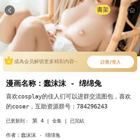
書架
成為会员解锁更多精彩内容~
註册/登入
漫画名称：蠢沫沫 - 绵绵兔
喜欢cosplay的佳人们可以进群交流图包，喜欢
的coser，互助资源群号：784296243
第 4
已更新到：
|
全集 |
已完結
作者：蠢沫沫 - 绵绵兔