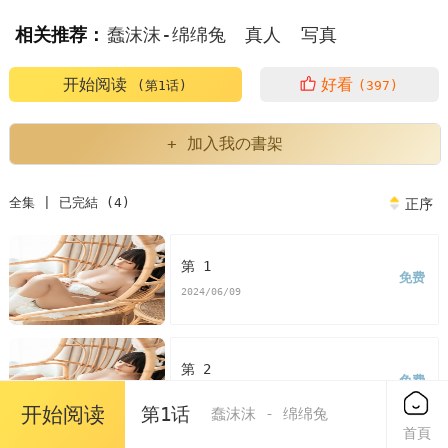
相关推荐：
蠢沫沫-绵绵兔
真人
写真
开始阅读
好看
(第1话)
(397)
+ 加入我の書架
全集 | 已完結 (4)
正序
第 1
免费
2024/06/09
第 2
免费
2024/06/09
开始阅读
第1话
蠢沫沫 - 绵绵兔
首頁