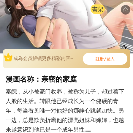
書架
成為会员解锁更多精彩内容~
註册/登入
漫画名称：亲密的家庭
泰皖，从小被豪门收养，被称为儿子，却过着下
人般的生活。转眼他已经成长为一个健硕的青
年，每当看见唯一对他好的娜静心跳就加快。另
一边，总是欺负折磨他的漂亮姐妹和婶婶，也越
来越意识到他已是一个成年男性……