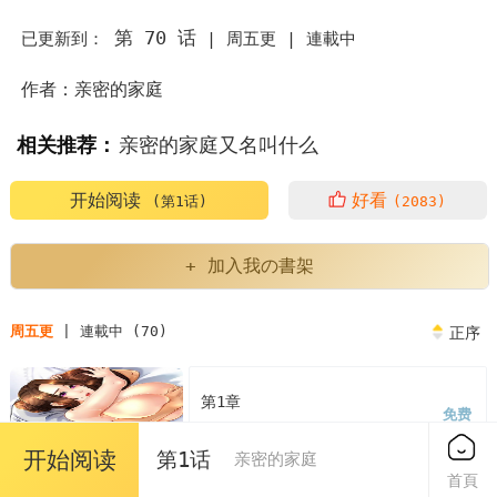
第 70 话
已更新到：
|
周五更 |
連載中
作者：亲密的家庭
相关推荐：
亲密的家庭又名叫什么
亲密的家庭漫画为什么不更新了
亲密的家庭繁体
开始阅读
好看
(第1话)
(2083)
亲密的家庭人物介绍
亲密的家庭又叫什么
+ 加入我の書架
亲密的家庭英语
亲密的家庭关系对孩子的影响
周五更
| 連載中 (70)
正序
亲密的家庭泰民
第1章
免费
亲密的家庭或者朋友中的评价表现了
2023/04/07
开始阅读
第1话
亲密的家庭
亲密的家庭火猫&凯瑞
韩漫亲密的家庭又名叫什么
首頁